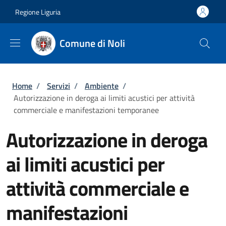
Salta al contenuto principale
Skip to footer content
Regione Liguria
Comune di Noli
Briciole di pane
Home
/
Servizi
/
Ambiente
/
Autorizzazione in deroga ai limiti acustici per attività
commerciale e manifestazioni temporanee
Autorizzazione in deroga
ai limiti acustici per
attività commerciale e
manifestazioni