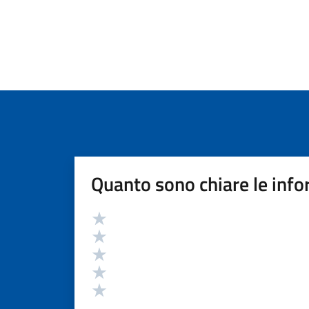
Quanto sono chiare le info
Valutazione
Valuta 5 stelle su 5
Valuta 4 stelle su 5
Valuta 3 stelle su 5
Valuta 2 stelle su 5
Valuta 1 stelle su 5