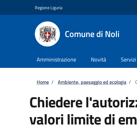
Salta al contenuto principale
Skip to footer content
Regione Liguria
Comune di Noli
Amministrazione
Novità
Servizi
Briciole di pane
Home
/
Ambiente, paesaggio ed ecologia
/
Chiedere l'autoriz
valori limite di e