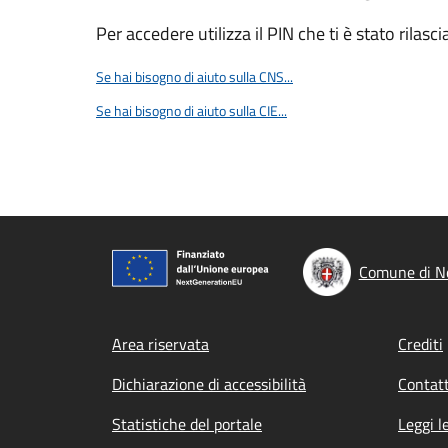
Per accedere utilizza il PIN che ti è stato rilasci
Se hai bisogno di aiuto sulla CNS...
Se hai bisogno di aiuto sulla CIE...
Comune di No
Footer menu
Area riservata
Crediti
Dichiarazione di accessibilità
Contatt
Statistiche del portale
Leggi l