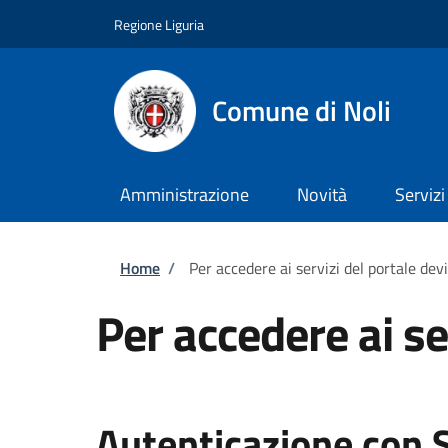
Salta al contenuto principale
Skip to footer content
Regione Liguria
Comune di Noli
Amministrazione
Novità
Servizi
Briciole di pane
Home
/
Per accedere ai servizi del portale dev
Per accedere ai se
Autenticazione con 