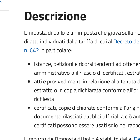
Descrizione
L’imposta di bollo è un’imposta che grava sulla ric
di atti, individuati dalla tariffa di cui al
Decreto de
n. 642
in particolare:
istanze, petizioni e ricorsi tendenti ad otte
amministrativo o il rilascio di certificati, estrat
atti e provvedimenti in relazione alla tenuta di
estratto o in copia dichiarata conforme all’or
richiesta
certificati, copie dichiarate conformi all'origi
documento rilasciati pubblici ufficiali a ciò aut
certificati possono essere usati solo nei rappor
L’importo dell’imposta di bollo è stabilito dal al
De