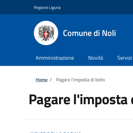
Salta al contenuto principale
Skip to footer content
Regione Liguria
Comune di Noli
Amministrazione
Novità
Servizi
Briciole di pane
Home
/
Pagare l'imposta di bollo
Pagare l'imposta 