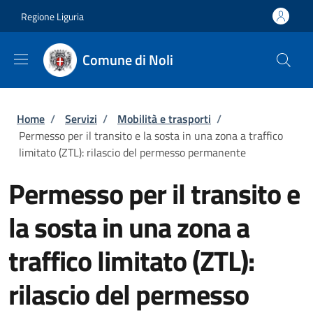
Salta al contenuto principale
Skip to footer content
Regione Liguria
Comune di Noli
Briciole di pane
Home
/
Servizi
/
Mobilità e trasporti
/
Permesso per il transito e la sosta in una zona a traffico
limitato (ZTL): rilascio del permesso permanente
Permesso per il transito e
la sosta in una zona a
traffico limitato (ZTL):
rilascio del permesso