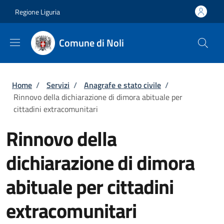
Salta al contenuto principale
Skip to footer content
Regione Liguria
Comune di Noli
Briciole di pane
Home
/
Servizi
/
Anagrafe e stato civile
/
Rinnovo della dichiarazione di dimora abituale per
cittadini extracomunitari
Rinnovo della
dichiarazione di dimora
abituale per cittadini
extracomunitari