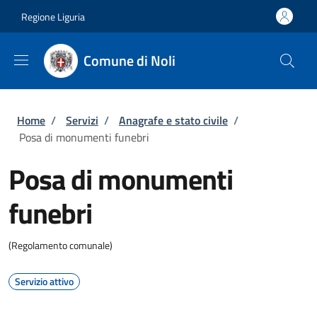
Salta al contenuto principale
Skip to footer content
Regione Liguria
Comune di Noli
Briciole di pane
Home
/
Servizi
/
Anagrafe e stato civile
/
Posa di monumenti funebri
Posa di monumenti
funebri
(Regolamento comunale)
Servizio attivo