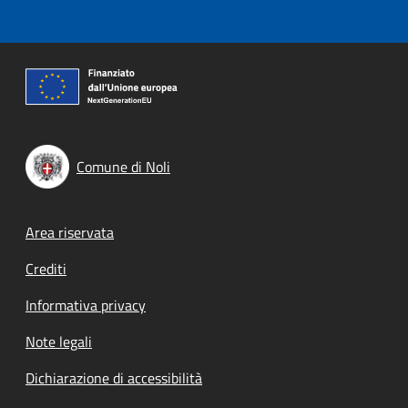
Comune di Noli
Footer menu
Area riservata
Crediti
Informativa privacy
Note legali
Dichiarazione di accessibilità