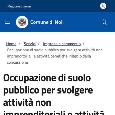
Salta al contenuto principale
Skip to footer content
Regione Liguria
Comune di Noli
Briciole di pane
Home
/
Servizi
/
Imprese e commercio
/
Occupazione di suolo pubblico per svolgere attività non
imprenditoriali e attività benefiche: rilascio della
concessione
Occupazione di suolo
pubblico per svolgere
attività non
imprenditoriali e attività