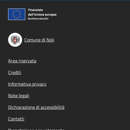
Comune di Noli
Footer menu
Area riservata
Crediti
Informativa privacy
Note legali
Dichiarazione di accessibilità
Contatti