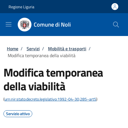
Salta al contenuto principale
Skip to footer content
Regione Liguria
Comune di Noli
Briciole di pane
Home
/
Servizi
/
Mobilità e trasporti
/
Modifica temporanea della viabilità
Modifica temporanea
della viabilità
(
urn:nir:stato:decreto.legislativo:1992-04-30;285~art5
)
Servizio attivo