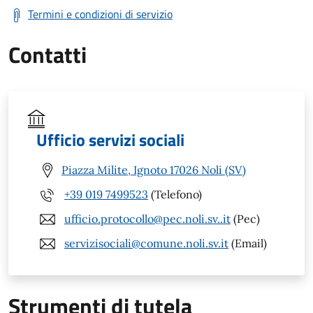
Termini e condizioni di servizio
Contatti
Ufficio servizi sociali
Piazza Milite, Ignoto 17026 Noli (SV)
+39 019 7499523
(Telefono)
ufficio.protocollo@pec.noli.sv..it
(Pec)
servizisociali@comune.noli.sv.it
(Email)
Strumenti di tutela