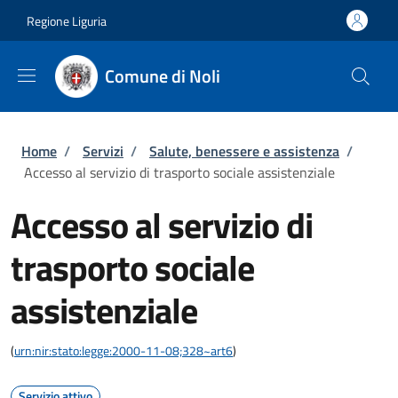
Salta al contenuto principale
Skip to footer content
Regione Liguria
Comune di Noli
Briciole di pane
Home
/
Servizi
/
Salute, benessere e assistenza
/
Accesso al servizio di trasporto sociale assistenziale
Accesso al servizio di
trasporto sociale
assistenziale
(
urn:nir:stato:legge:2000-11-08;328~art6
)
Servizio attivo