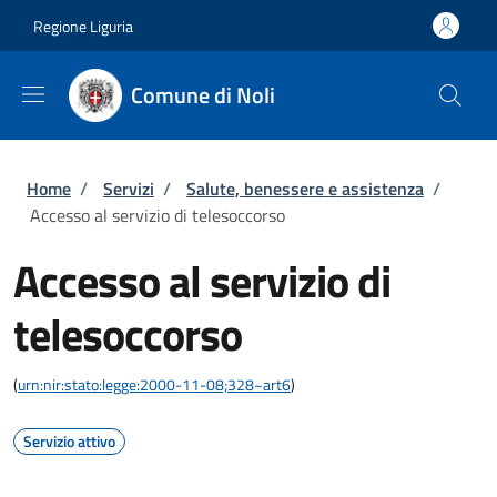
Salta al contenuto principale
Skip to footer content
Regione Liguria
Comune di Noli
Briciole di pane
Home
/
Servizi
/
Salute, benessere e assistenza
/
Accesso al servizio di telesoccorso
Accesso al servizio di
telesoccorso
(
urn:nir:stato:legge:2000-11-08;328~art6
)
Servizio attivo