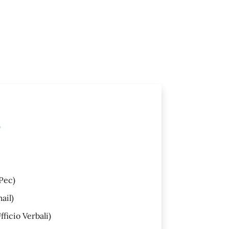
)
Pec)
ail)
fficio Verbali)