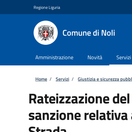
Salta al contenuto principale
Skip to footer content
Regione Liguria
Comune di Noli
Amministrazione
Novità
Servizi
Briciole di pane
Home
/
Servizi
/
Giustizia e sicurezza pubbl
Rateizzazione de
sanzione relativa 
Strada