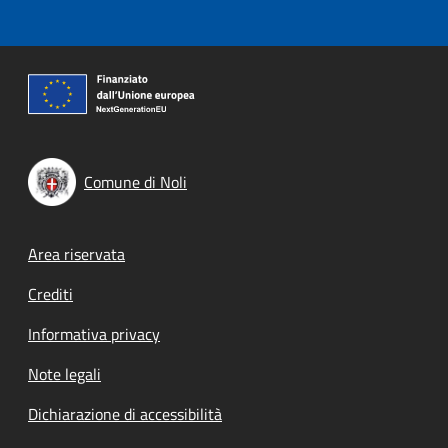
Comune di Noli
Footer menu
Area riservata
Crediti
Informativa privacy
Note legali
Dichiarazione di accessibilità