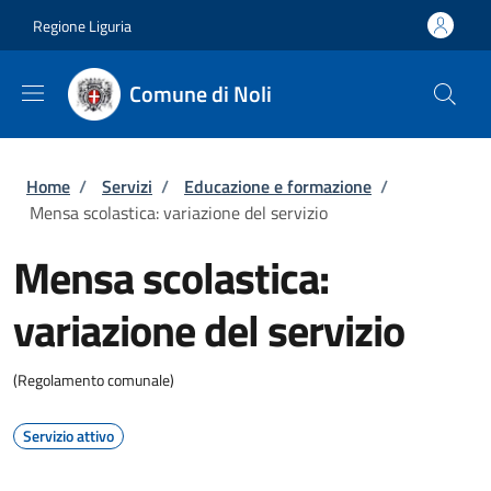
Salta al contenuto principale
Skip to footer content
Regione Liguria
Comune di Noli
Briciole di pane
Home
/
Servizi
/
Educazione e formazione
/
Mensa scolastica: variazione del servizio
Mensa scolastica:
variazione del servizio
(Regolamento comunale)
Servizio attivo