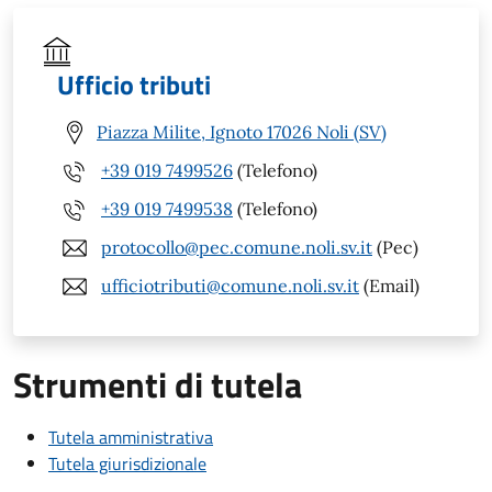
Ufficio tributi
Piazza Milite, Ignoto 17026 Noli (SV)
+39 019 7499526
(Telefono)
+39 019 7499538
(Telefono)
protocollo@pec.comune.noli.sv.it
(Pec)
ufficiotributi@comune.noli.sv.it
(Email)
Strumenti di tutela
Tutela amministrativa
Tutela giurisdizionale