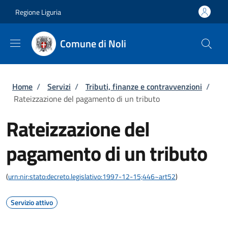
Salta al contenuto principale
Skip to footer content
Regione Liguria
Comune di Noli
Briciole di pane
Home
/
Servizi
/
Tributi, finanze e contravvenzioni
/
Rateizzazione del pagamento di un tributo
Rateizzazione del
pagamento di un tributo
(
urn:nir:stato:decreto.legislativo:1997-12-15;446~art52
)
Servizio attivo