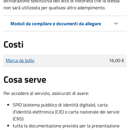
dichiarazione sostitutiva dell’atto di notorietà che la stessa
non sarà utilizzata per qualsiasi altro adempimento.
Moduli da compilare e documenti da allegare
Costi
Tipo di pagamento
Importo
Marca da bollo
16,00 €
Cosa serve
Per accedere al servizio, assicurati di avere:
SPID (sistema pubblico di identità digitale), carta
d’identità elettronica (CIE) o carta nazionale dei servizi
(CNS)
tutta la documentazione prevista per la presentazione