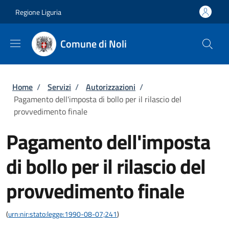
Salta al contenuto principale
Skip to footer content
Regione Liguria
Comune di Noli
Briciole di pane
Home
/
Servizi
/
Autorizzazioni
/
Pagamento dell'imposta di bollo per il rilascio del
provvedimento finale
Pagamento dell'imposta
di bollo per il rilascio del
provvedimento finale
(
urn:nir:stato:legge:1990-08-07;241
)