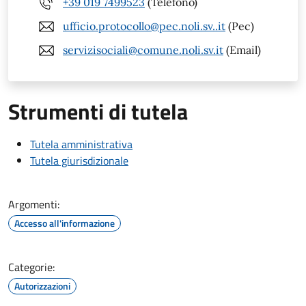
+39 019 7499523
(Telefono)
ufficio.protocollo@pec.noli.sv..it
(Pec)
servizisociali@comune.noli.sv.it
(Email)
Strumenti di tutela
Tutela amministrativa
Tutela giurisdizionale
Argomenti:
Accesso all'informazione
Categorie:
Autorizzazioni