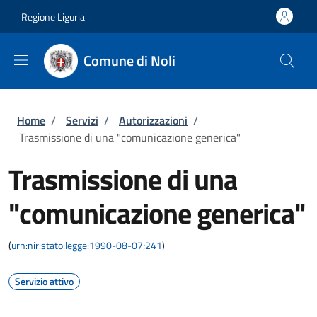
Salta al contenuto principale
Skip to footer content
Regione Liguria
Comune di Noli
Briciole di pane
Home
/
Servizi
/
Autorizzazioni
/
Trasmissione di una "comunicazione generica"
Trasmissione di una
"comunicazione generica"
(
urn:nir:stato:legge:1990-08-07;241
)
Servizio attivo