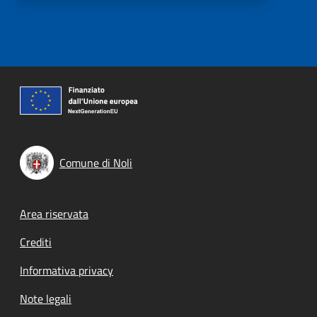
Comune di Noli
Footer menu
Area riservata
Crediti
Informativa privacy
Note legali