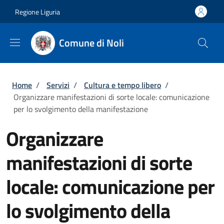
Salta al contenuto principale
Skip to footer content
Regione Liguria
Comune di Noli
Briciole di pane
Home
/
Servizi
/
Cultura e tempo libero
/
Organizzare manifestazioni di sorte locale: comunicazione
per lo svolgimento della manifestazione
Organizzare
manifestazioni di sorte
locale: comunicazione per
lo svolgimento della