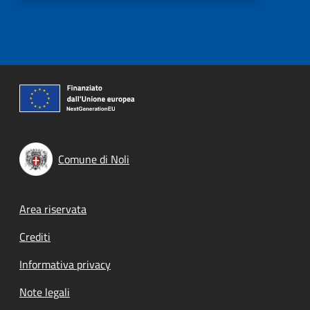
Comune di Noli
Footer menu
Area riservata
Crediti
Informativa privacy
Note legali