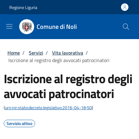
Salta al contenuto principale
Skip to footer content
Regione Liguria
Comune di Noli
Briciole di pane
Home
/
Servizi
/
Vita lavorativa
/
Iscrizione al registro degli avvocati patrocinatori
Iscrizione al registro degli
avvocati patrocinatori
(
urn:nir:stato:decreto.legislativo:2016-04-18;50
)
Servizio attivo