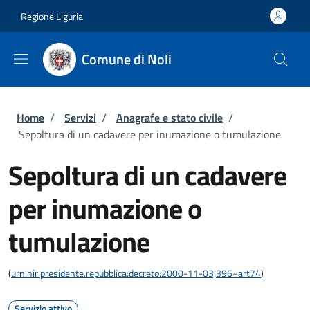
Salta al contenuto principale
Skip to footer content
Regione Liguria
Comune di Noli
Briciole di pane
Home
/
Servizi
/
Anagrafe e stato civile
/
Sepoltura di un cadavere per inumazione o tumulazione
Sepoltura di un cadavere
per inumazione o
tumulazione
(
urn:nir:presidente.repubblica:decreto:2000-11-03;396~art74
)
Servizio attivo