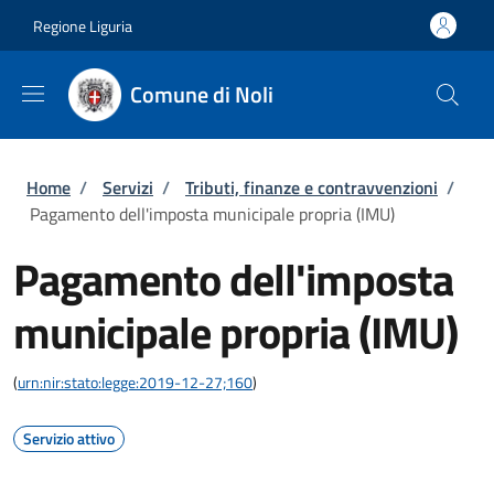
Salta al contenuto principale
Skip to footer content
Regione Liguria
Comune di Noli
Briciole di pane
Home
/
Servizi
/
Tributi, finanze e contravvenzioni
/
Pagamento dell'imposta municipale propria (IMU)
Pagamento dell'imposta
municipale propria (IMU)
(
urn:nir:stato:legge:2019-12-27;160
)
Servizio attivo