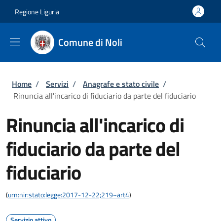
Salta al contenuto principale
Skip to footer content
Regione Liguria
Comune di Noli
Briciole di pane
Home
/
Servizi
/
Anagrafe e stato civile
/
Rinuncia all'incarico di fiduciario da parte del fiduciario
Rinuncia all'incarico di
fiduciario da parte del
fiduciario
(
urn:nir:stato:legge:2017-12-22;219~art4
)
Servizio attivo