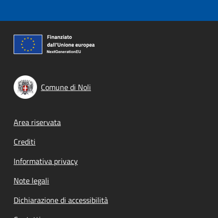
Comune di Noli
Footer menu
Area riservata
Crediti
Informativa privacy
Note legali
Dichiarazione di accessibilità