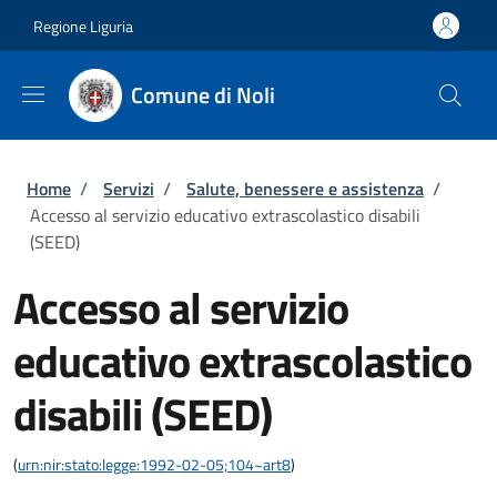
Salta al contenuto principale
Skip to footer content
Regione Liguria
Comune di Noli
Briciole di pane
Home
/
Servizi
/
Salute, benessere e assistenza
/
Accesso al servizio educativo extrascolastico disabili
(SEED)
Accesso al servizio
educativo extrascolastico
disabili (SEED)
(
urn:nir:stato:legge:1992-02-05;104~art8
)