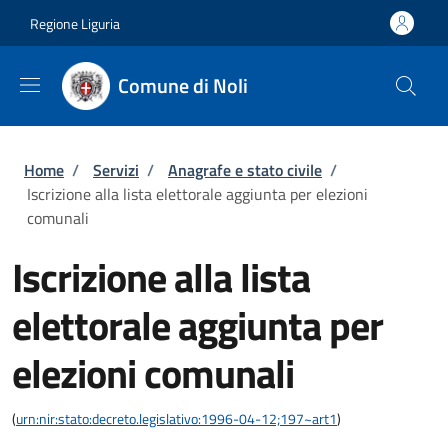
Salta al contenuto principale
Skip to footer content
Regione Liguria
Comune di Noli
Briciole di pane
Home
/
Servizi
/
Anagrafe e stato civile
/
Iscrizione alla lista elettorale aggiunta per elezioni
comunali
Iscrizione alla lista
elettorale aggiunta per
elezioni comunali
(
urn:nir:stato:decreto.legislativo:1996-04-12;197~art1
)