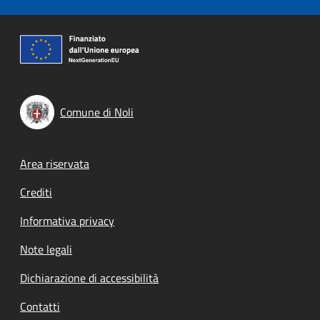
Comune di Noli
Footer menu
Area riservata
Crediti
Informativa privacy
Note legali
Dichiarazione di accessibilità
Contatti