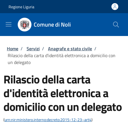
Salta al contenuto principale
Skip to footer content
Regione Liguria
Comune di Noli
Briciole di pane
Home
/
Servizi
/
Anagrafe e stato civile
/
Rilascio della carta d'identità elettronica a domicilio con
un delegato
Rilascio della carta
d'identità elettronica a
domicilio con un delegato
(
urn:nir:ministero.interno:decreto:2015-12-23~art4
)