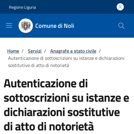
Salta al contenuto principale
Skip to footer content
Regione Liguria
Comune di Noli
Briciole di pane
Home
/
Servizi
/
Anagrafe e stato civile
/
Autenticazione di sottoscrizioni su istanze e dichiarazioni
sostitutive di atto di notorietà
Autenticazione di
sottoscrizioni su istanze e
dichiarazioni sostitutive
di atto di notorietà