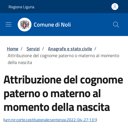
Salta al contenuto principale
Skip to footer content
Regione Liguria
Comune di Noli
Briciole di pane
Home
/
Servizi
/
Anagrafe e stato civile
/
Attribuzione del cognome paterno o materno al momento
della nascita
Attribuzione del cognome
paterno o materno al
momento della nascita
(
urn:nir:corte.costituzionale:sentenza:2022-04-27;131
)