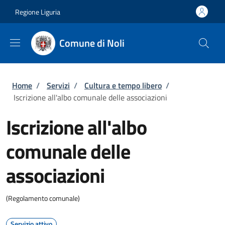
Salta al contenuto principale
Skip to footer content
Regione Liguria
Comune di Noli
Briciole di pane
Home
/
Servizi
/
Cultura e tempo libero
/
Iscrizione all'albo comunale delle associazioni
Iscrizione all'albo
comunale delle
associazioni
(Regolamento comunale)
Servizio attivo