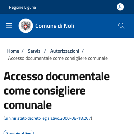
Salta al contenuto principale
Skip to footer content
Regione Liguria
Comune di Noli
Briciole di pane
Home
/
Servizi
/
Autorizzazioni
/
Accesso documentale come consigliere comunale
Accesso documentale
come consigliere
comunale
(
urn:nir:stato:decreto.legislativo:2000-08-18;267
)
Servizio attivo