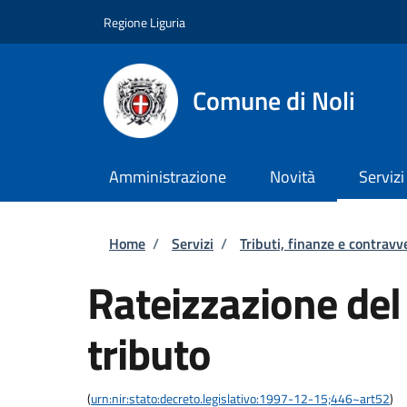
Salta al contenuto principale
Skip to footer content
Regione Liguria
Comune di Noli
Amministrazione
Novità
Servizi
Briciole di pane
Home
/
Servizi
/
Tributi, finanze e contravv
Rateizzazione de
tributo
(
urn:nir:stato:decreto.legislativo:1997-12-15;446~art52
)