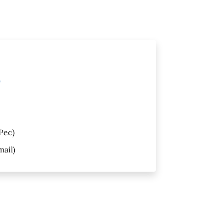
)
Pec)
ail)