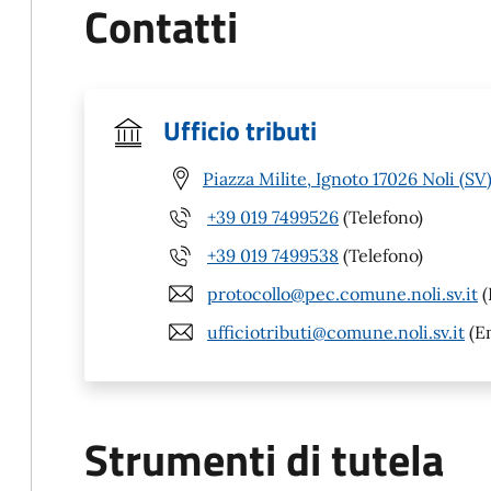
Contatti
Ufficio tributi
Piazza Milite, Ignoto 17026 Noli (SV
+39 019 7499526
(Telefono)
+39 019 7499538
(Telefono)
protocollo@pec.comune.noli.sv.it
(
ufficiotributi@comune.noli.sv.it
(Em
Strumenti di tutela