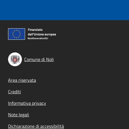
Comune di Noli
Footer menu
Area riservata
Crediti
Informativa privacy
Note legali
Dichiarazione di accessibilità