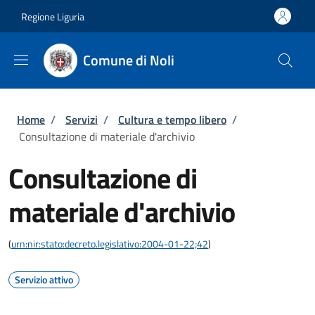
Salta al contenuto principale
Skip to footer content
Regione Liguria
Comune di Noli
Briciole di pane
Home
/
Servizi
/
Cultura e tempo libero
/
Consultazione di materiale d'archivio
Consultazione di
materiale d'archivio
(
urn:nir:stato:decreto.legislativo:2004-01-22;42
)
Servizio attivo