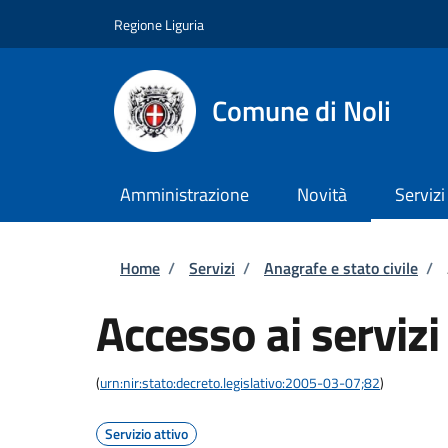
Salta al contenuto principale
Skip to footer content
Regione Liguria
Comune di Noli
Amministrazione
Novità
Servizi
Briciole di pane
Home
/
Servizi
/
Anagrafe e stato civile
/
Accesso ai serviz
(
urn:nir:stato:decreto.legislativo:2005-03-07;82
)
Servizio attivo