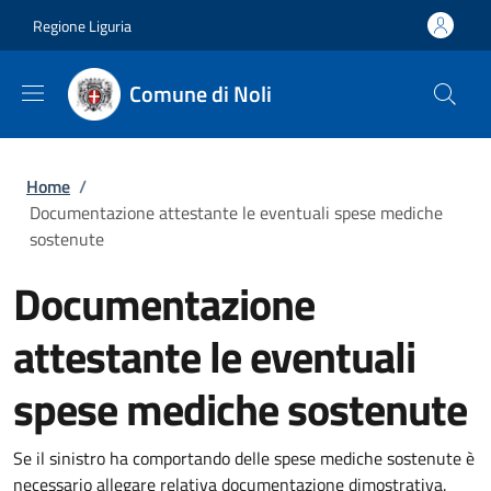
Salta al contenuto principale
Skip to footer content
Regione Liguria
Comune di Noli
Briciole di pane
Home
/
Documentazione attestante le eventuali spese mediche
sostenute
Documentazione
attestante le eventuali
spese mediche sostenute
Se il sinistro ha comportando delle spese mediche sostenute è
necessario allegare relativa documentazione dimostrativa.