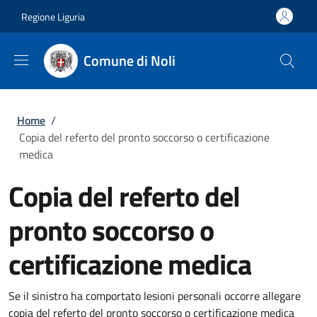
Salta al contenuto principale
Skip to footer content
Regione Liguria
Comune di Noli
Briciole di pane
Home
/
Copia del referto del pronto soccorso o certificazione
medica
Copia del referto del
pronto soccorso o
certificazione medica
Se il sinistro ha comportato lesioni personali occorre allegare
copia del referto del pronto soccorso o certificazione medica