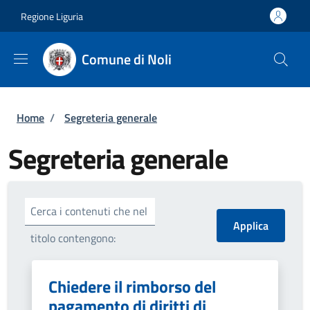
Salta al contenuto principale
Skip to footer content
Regione Liguria
Comune di Noli
Briciole di pane
Home
/
Segreteria generale
Segreteria generale
Cerca i contenuti che nel
titolo contengono:
Chiedere il rimborso del
pagamento di diritti di