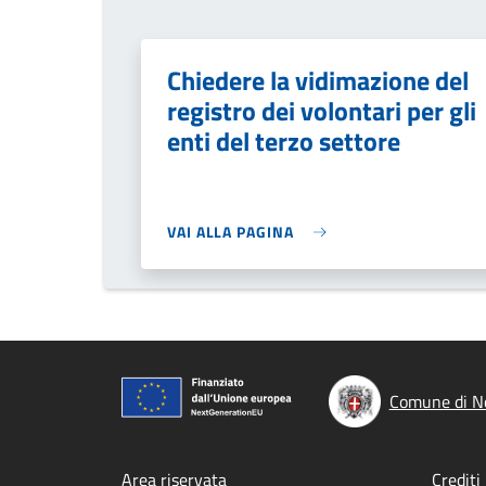
Chiedere la vidimazione del
registro dei volontari per gli
enti del terzo settore
VAI ALLA PAGINA
Comune di No
Area riservata
Crediti