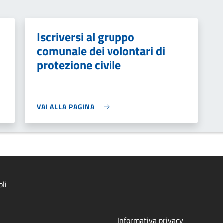
Iscriversi al gruppo
comunale dei volontari di
protezione civile
VAI ALLA PAGINA
li
Informativa privacy