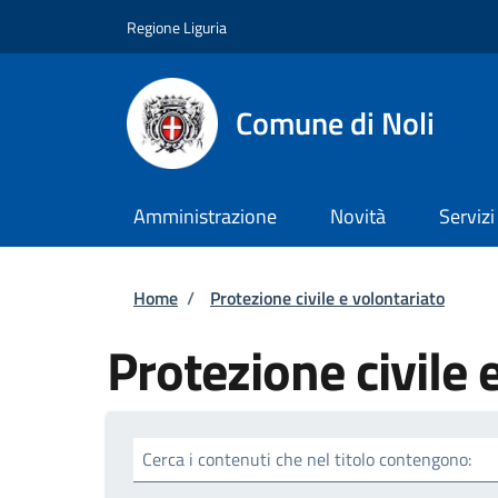
Salta al contenuto principale
Skip to footer content
Regione Liguria
Comune di Noli
Amministrazione
Novità
Servizi
Briciole di pane
Home
/
Protezione civile e volontariato
Protezione civile 
Cerca i contenuti che nel titolo contengono: