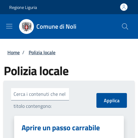
Salta al contenuto principale
Skip to footer content
Regione Liguria
Comune di Noli
Briciole di pane
Home
/
Polizia locale
Polizia locale
Cerca i contenuti che nel
titolo contengono:
Aprire un passo carrabile