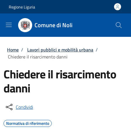
Salta al contenuto principale
Skip to footer content
Regione Liguria
Comune di Noli
Briciole di pane
Home
/
Lavori pubblici e mobilità urbana
/
Chiedere il risarcimento danni
Chiedere il risarcimento
danni
Condividi
Normativa di riferimento