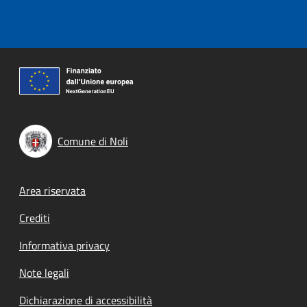
Comune di Noli
Footer menu
Area riservata
Crediti
Informativa privacy
Note legali
Dichiarazione di accessibilità