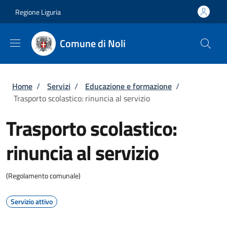
Salta al contenuto principale
Skip to footer content
Regione Liguria
Comune di Noli
Briciole di pane
Home
/
Servizi
/
Educazione e formazione
/
Trasporto scolastico: rinuncia al servizio
Trasporto scolastico:
rinuncia al servizio
(Regolamento comunale)
Servizio attivo