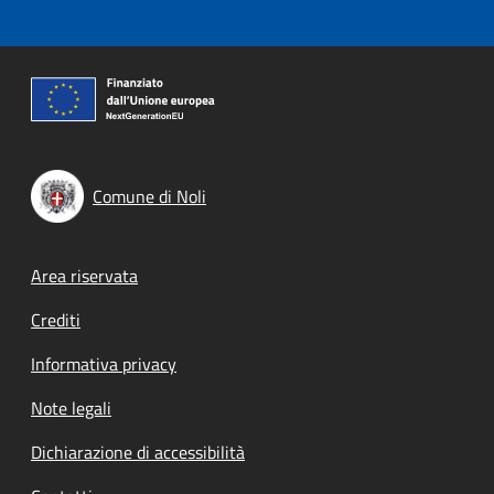
Comune di Noli
Footer menu
Area riservata
Crediti
Informativa privacy
Note legali
Dichiarazione di accessibilità