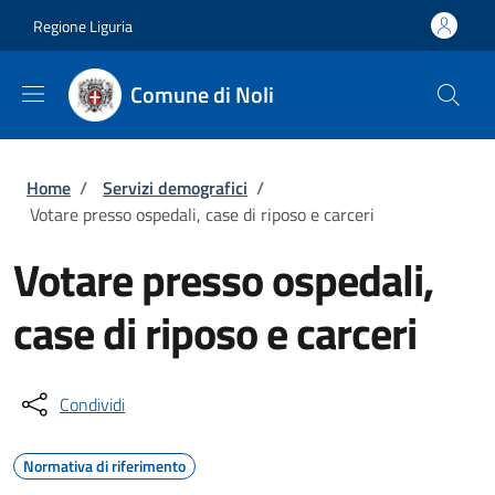
Salta al contenuto principale
Skip to footer content
Regione Liguria
Comune di Noli
Briciole di pane
Home
/
Servizi demografici
/
Votare presso ospedali, case di riposo e carceri
Votare presso ospedali,
case di riposo e carceri
Condividi
Normativa di riferimento