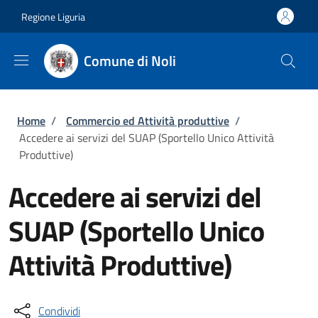
Salta al contenuto principale
Skip to footer content
Regione Liguria
Comune di Noli
Briciole di pane
Home
/
Commercio ed Attività produttive
/
Accedere ai servizi del SUAP (Sportello Unico Attività
Produttive)
Accedere ai servizi del
SUAP (Sportello Unico
Attività Produttive)
Condividi